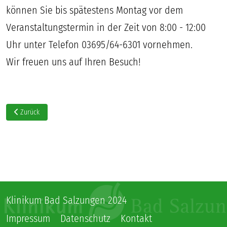
können Sie bis spätestens Montag vor dem
Veranstaltungstermin in der Zeit von 8:00 - 12:00
Uhr unter Telefon 03695/64-6301 vornehmen.
Wir freuen uns auf Ihren Besuch!
Vorheriger Beitrag: Informationsabend zur Geburtsvorbereitung 20261028
Zurück
Klinikum Bad Salzungen 2024
Impressum
Datenschutz
Kontakt