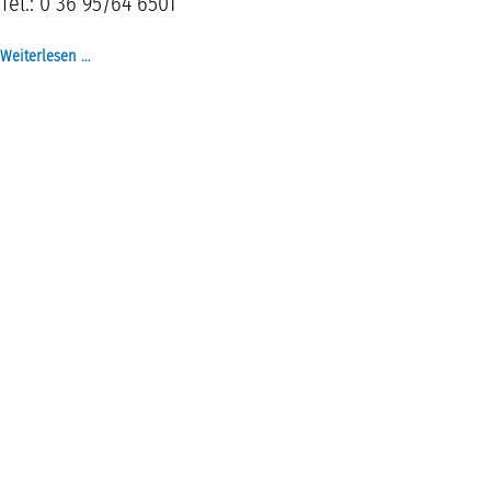
Tel.: 0 36 95/64 6501
Weiterlesen …